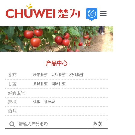
首页
走进楚为
新闻中心
产品中心
基地展示
番茄
粉果番茄
大红番茄
樱桃番茄
产品中心
甘蓝
扁球甘蓝
圆球甘蓝
鲜食玉米
服务与支持
辣椒
线椒
螺丝椒
加入楚为
西瓜
联系我们
搜索