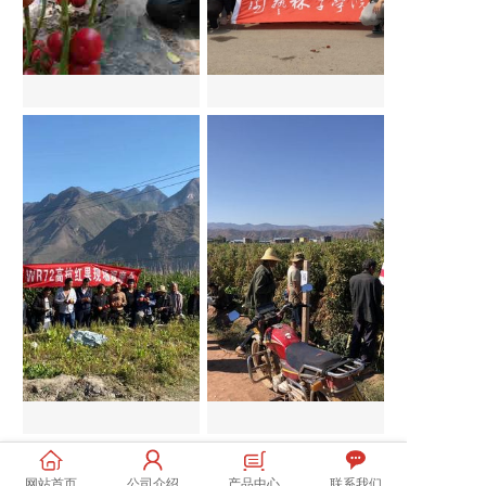
内蒙赤峰利诺观摩会
山东寿光观摩会
云南保山WR72观摩会
云南元谋楚粉8S83观摩会
网站首页
公司介绍
产品中心
联系我们