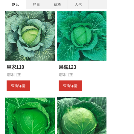
默认
销量
价格
人气
皇家110
凰嘉123
扁球甘蓝
扁球甘蓝
查看详情
查看详情