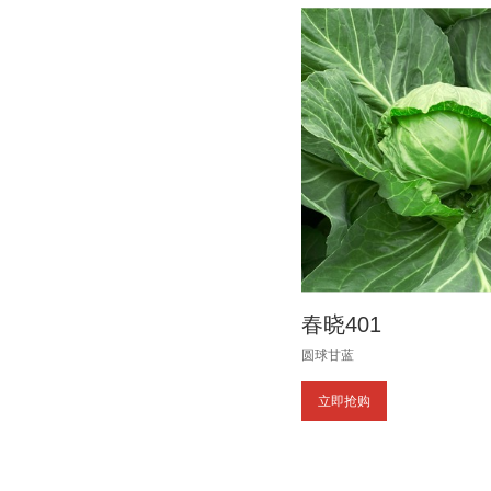
春晓401
圆球甘蓝
立即抢购