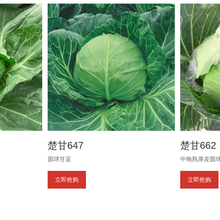
楚甘647
楚甘662
圆球甘蓝
中晚熟厚皮圆
立即抢购
立即抢购