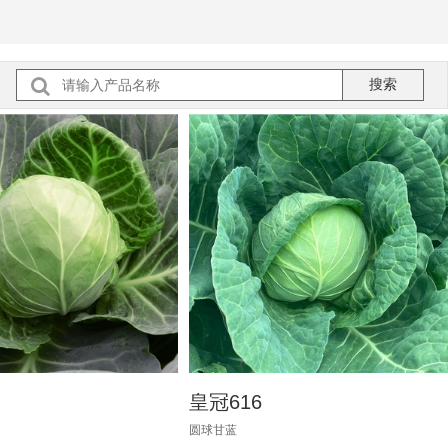
搜索
皇冠616
圆球甘蓝