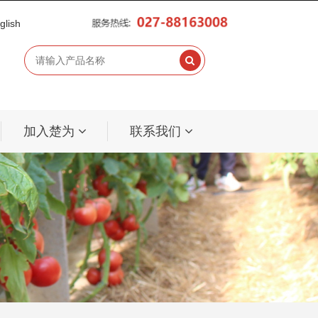
glish
加入楚为
联系我们