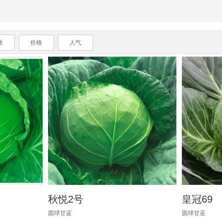
量
价格
人气
秋悦2号
皇冠69
圆球甘蓝
圆球甘蓝