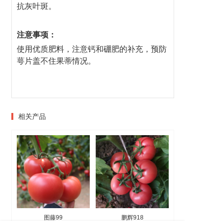
抗灰叶斑。
注意事项：
使用优质肥料，注意钙和硼肥的补充，预防
萼片盖不住果蒂情况。
相关产品
图藤99
鹏辉918