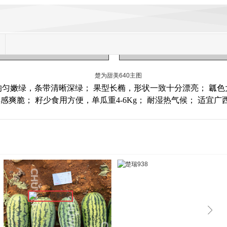
均匀嫩绿，条带清晰深绿； 果型长椭，形状一致十分漂亮； 瓤
口感爽脆； 籽少食用方便，单瓜重4-6Kg； 耐湿热气候； 适宜