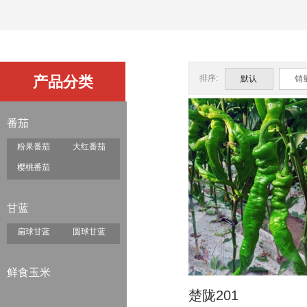
产品分类
排序:
默认
销
番茄
粉果番茄
大红番茄
樱桃番茄
甘蓝
扁球甘蓝
圆球甘蓝
鲜食玉米
楚陇201