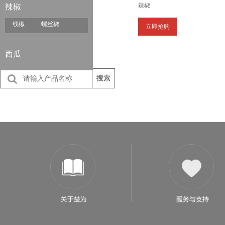
辣椒
辣椒
线椒
螺丝椒
立即抢购
西瓜
搜索