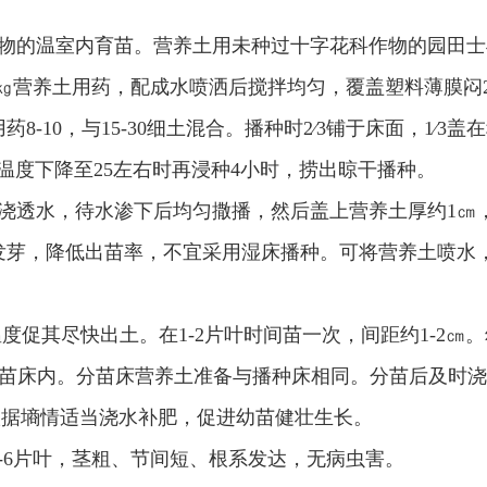
物的温室内育苗。营养土用未种过十字花科作物的园田士
0㎏营养土用药，配成水喷洒后搅拌均匀，覆盖塑料薄膜闷2-
-10，与15-30细土混合。播种时2∕3铺于床面，1∕3盖
待温度下降至25左右时再浸种4小时，捞出晾干播种。
，浇透水，待水渗下后均匀撒播，然后盖上营养土厚约1㎝
发芽，降低出苗率，不宜采用湿床播种。可将营养土喷水
的温度促其尽快出土。在1-2片叶时间苗一次，间距约1-2㎝
分苗床内。分苗床营养土准备与播种床相同。分苗后及时浇水
并根据墒情适当浇水补肥，促进幼苗健壮生长。
-6片叶，茎粗、节间短、根系发达，无病虫害。