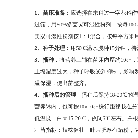
1、苗床准备：
应选择在未种过十字花科作
过筛，用50%多菌灵可湿性粉剂，按每10
美双可湿性粉剂按1：1混合，按每平方米用药8
2、种子处理：
用50℃温水浸种15分钟，
3、播种：
将营养土铺在苗床内厚约10㎝
土壤湿度过大，种子呼吸受到抑制，影响
温保湿，使出苗整齐。
4、播种后的管理：
播种后保持18-20℃
营养钵内，也可按10×10㎝株行距移栽在
低温度，白天15-20℃，夜间6℃左右。
壮苗指标：植株健壮、叶片肥厚有蜡粉，5