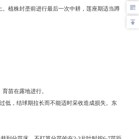
土。植株封垄前进行最后一次中耕，莲座期适当蹲
。育苗在露地进行。
过低，结球期拉长而不能适时采收造成损失。东
栽到分苗床。不打算分苗的在2-3片叶时按6-7苗距