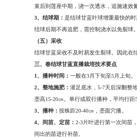
束后到莲座中期，浇一次透水，追施速效氮
3、结球期：
是结球甘蓝叶球增重最快的时期
结球后期不再追肥，需控制浇水以免裂球
（五）采收
结球甘蓝采收不及时易发生裂球。因此在
三、春结球甘蓝直播栽培技术要点
1、播种时间：
一般在3月下旬至5月上旬。
2、整地施肥：
灌足底水，5-7天后深翻整
垄高15-20㎝。单行或双行播种，平均行
3、播种：
按株距20-40㎝，垄面穴播。
4、间苗、定苗：
2-3片叶进行第一次间苗
间出的苗进行补苗。