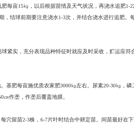
肥每亩15㎏，以后根据苗情及天气状况，再浇水追肥1-
，结球前期要注意浇水1-3次，并结合浇水进行追肥。每亩追
。
结球紧实，充分表现品种特征时就应及时采收，贮运应符
地。基肥每亩施优质农家肥3000㎏左右。尿素20-30㎏，
距50㎝作垄，作垄后覆盖地膜。
，每穴留苗2-3株，6-7片叶时结合中耕定苗。间苗最好