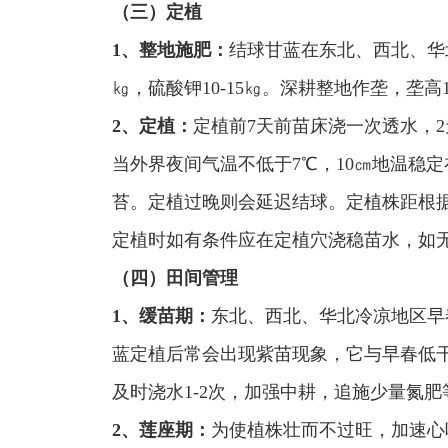
（三）定植
1、整地施肥：
结球甘蓝在东北、西北、华北
㎏，硫酸钾10-15㎏。深耕整地作垄，垄高
2、定植：
定植前7天前苗床浇一次透水，
当外界夜间气温不低于7℃，10㎝地温稳
苔。定植过晚则会延迟结球。定植株距根据品种2
定植时如有条件应在定植穴浇稳苗水，如
（四）田间管理
1、缓苗期：
东北、西北、华北冷凉地区早
蓝定植后常会出现紫苗现象，它与早春低
及时浇水1-2次，加强中耕，追施少量氮肥
2、莲座期：
为使植株壮而不过旺，加速心叶