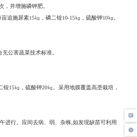
2次，并增施磷钾肥。
施尿素15㎏，磷二铵10-15㎏，硫酸钾10㎏。
合无公害蔬菜技术标准。
磷二铵15㎏，硫酸钾20㎏。采用地膜覆盖高垄栽培，
在下午进行。应间去病、弱、杂株,如发现缺苗可利用