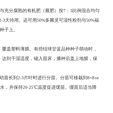
与充分腐熟的有机肥（厩肥）按7：3比例混合均匀
3天待用。还可用50%多菌灵可湿性粉剂与50%福
在种子上。
，覆盖塑料薄膜。有些结球甘蓝品种种子萌动时，
，达到干湿适度，铺入苗床，播种后盖上地膜，保
。幼苗长到2-3片叶时进行分苗。分苗可移栽到8×8㎝
，并保持20-25℃温度促进缓苗。缓苗后适当降