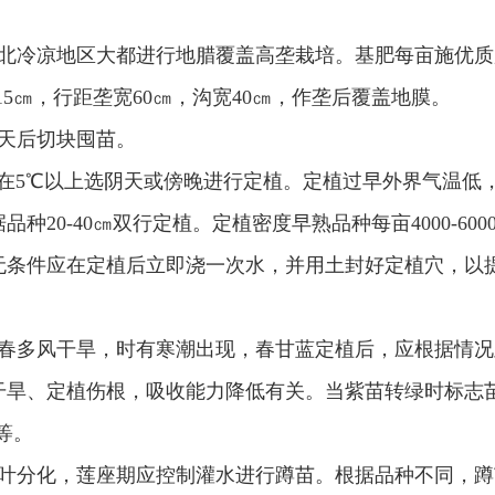
冷凉地区大都进行地腊覆盖高垄栽培。基肥每亩施优质腐熟农家
15㎝，行距垄宽60㎝，沟宽40㎝，作垄后覆盖地膜。
2天后切块囤苗。
定在5℃以上选阴天或傍晚进行定植。定植过早外界气温
0-40㎝双行定植。定植密度早熟品种每亩4000-6000株
无条件应在定植后立即浇一次水，并用土封好定植穴，以
春多风干旱，时有寒潮出现，春甘蓝定植后，应根据情况
干旱、定植伤根，吸收能力降低有关。当紫苗转绿时标志
等。
分化，莲座期应控制灌水进行蹲苗。根据品种不同，蹲苗时