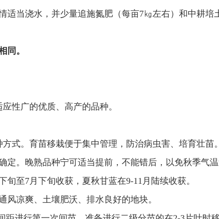
情适当浇水，并少量追施氮肥（每亩7㎏左右）和中耕培
相同。
适应性广的优质、高产的品种。
种方式。育苗移栽便于集中管理，防治病虫害、培育壮苗
确定。晚熟品种宁可适当提前，不能错后，以免秋季气温
旬至7月下旬收获，夏秋甘蓝在9-11月陆续收获。
通风凉爽、土壤肥沃、排水良好的地块。
㎝间距进行第一次间苗。准备进行二级分苗的在2-3片叶时移