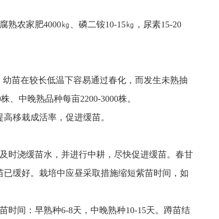
肥4000㎏、磷二铵10-15㎏，尿素15-20
低，幼苗在较长低温下容易通过春化，而发生未熟抽
、中晚熟品种每亩2200-3000株。
提高移栽成活率，促进缓苗。
及时浇缓苗水，并进行中耕，尽快促进缓苗。春甘
苗已缓好。栽培中应昼采取措施缩短紫苗时间，如
间：早熟种6-8天，中晚熟种10-15天。蹲苗结