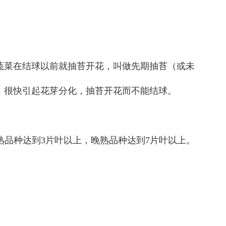
蔬菜在结球以前就抽苔开花，叫做先期抽苔（或未
，很快引起花芽分化，抽苔开花而不能结球。
熟品种达到3片叶以上，晚熟品种达到7片叶以上。