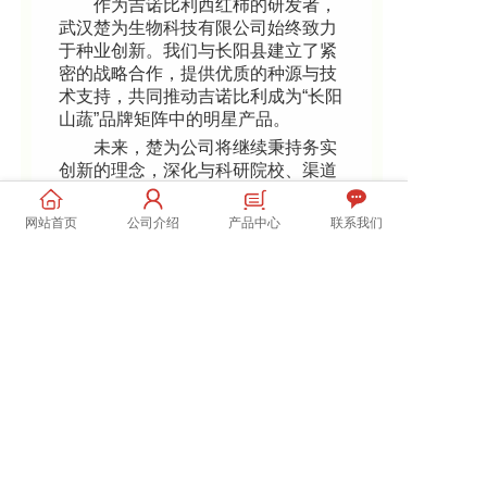
作为吉诺比利西红柿的研发者，
武汉楚为生物科技有限公司始终致力
于种业创新。我们与长阳县建立了紧
密的战略合作，提供优质的种源与技
术支持，共同推动吉诺比利成为“长阳
山蔬”品牌矩阵中的明星产品。
未来，楚为公司将继续秉持务实
创新的理念，深化与科研院校、渠道
商等伙伴的协作，助力吉诺比利小镇
构建集种植、加工、销售、旅游于一
网站首页
公司介绍
产品中心
联系我们
体的全产业链，强化标准化生产和全
链条品质管控。
我们期待与长阳携手并进，将吉
诺比利小镇打造成农文旅融合发展的
示范标杆，持续提升“长阳山蔬”的品
牌价值与影响力，带动更多农民增收
致富，共享产业发展的丰硕成果。
强国有我 楚为有为