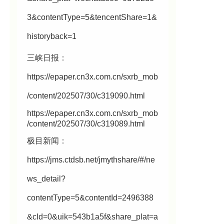
3&contentType=5&tencentShare=1&
historyback=1
三峡日报：
https://epaper.cn3x.com.cn/sxrb_mob
/content/202507/30/c319090.html
https://epaper.cn3x.com.cn/sxrb_mob
/content/202507/30/c319089.html
极目新闻：
https://jms.ctdsb.net/jmythshare/#/ne
ws_detail?
contentType=5&contentId=2496388
&cId=0&uik=543b1a5f&share_plat=a