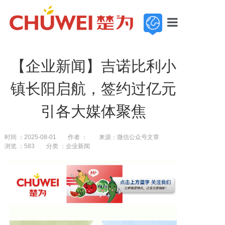
首页
【企业新闻】吉诺比利小
走进楚为
镇长阳启航，签约过亿元
新闻中心
引各大媒体聚焦
基地展示
产品中心
时间 ：2025-08-01
作者 ：
来源：微信公众号文章
浏览 ：583
分类 ：企业新闻
服务与支持
加入楚为
联系我们