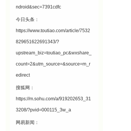
ndroid&sec=7391cdfc
今日头条：
https://www.toutiao.com/article/7532
829651622691343/?
upstream_biz=toutiao_pc&wxshare_
count=2&utm_source=&source=m_r
edirect
搜狐网：
https://m.sohu.com/a/919202653_31
3208/?pvid=000115_3w_a
网易新闻：