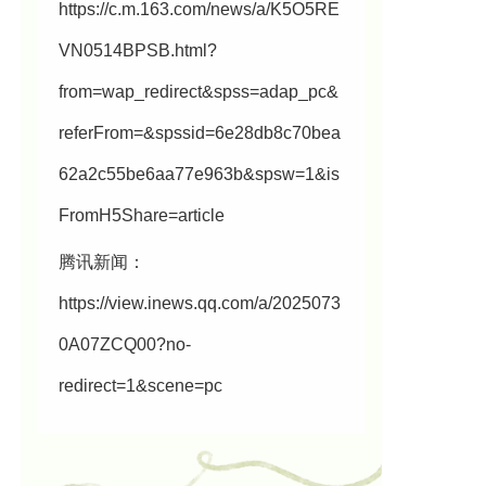
https://c.m.163.com/news/a/K5O5RE
VN0514BPSB.html?
from=wap_redirect&spss=adap_pc&
referFrom=&spssid=6e28db8c70bea
62a2c55be6aa77e963b&spsw=1&is
FromH5Share=article
腾讯新闻：
https://view.inews.qq.com/a/2025073
0A07ZCQ00?no-
redirect=1&scene=pc