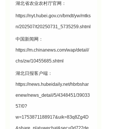
湖北省农业农村厅官网：
https://nyt.hubei.gov.cn/bmdt/yw/mtks
n/202507/t20250731_5735259.shtml
中国新闻网：
https://m.chinanews.com/wap/detail/
chs/zw/10455685.shtml
湖北日报客户端：
https://news.hubeidaily.net/hbrbshar
enew/news_detail/5/4348451/39033
57/0?
w=1753871188917&uik=83q8Zg4D
&share_plat=wechat&sec=0d722de